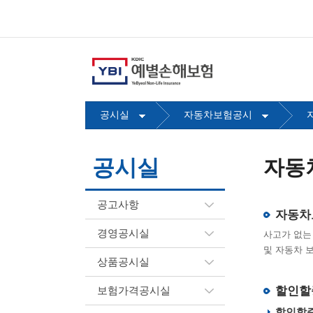
예
별
손
해
보
험
공시실
자동차보험공시
메
뉴
공시실
자동
공고사항
자동차
경영공시실
사고가 없는
및 자동차 
상품공시실
보험가격공시실
할인할
할인할증