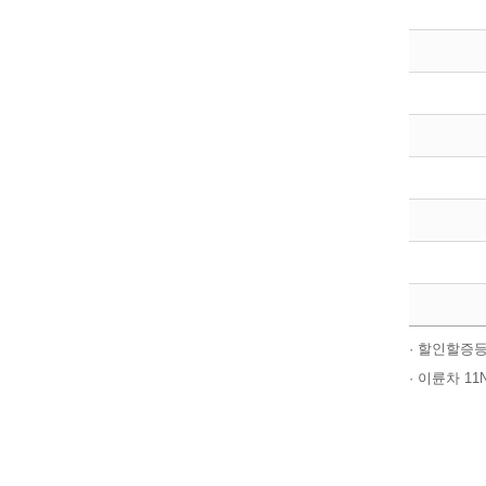
· 할인할증등
· 이륜차 1