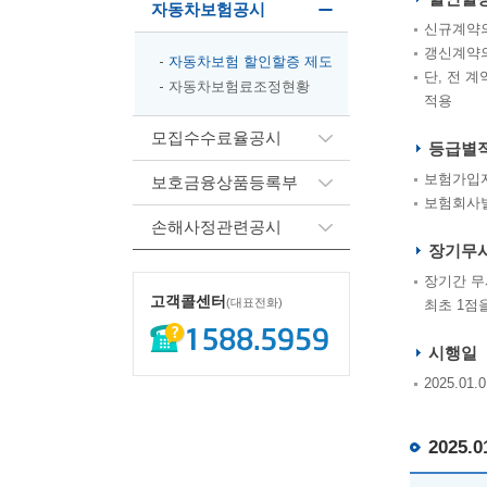
자동차보험공시
신규계약의
갱신계약의
자동차보험 할인할증 제도
단, 전 
자동차보험료조정현황
적용
모집수수료율공시
등급별
보험가입자
보호금융상품등록부
보험회사별
손해사정관련공시
장기무
장기간 무
고객콜센터
1588-
(대표전화)
최초 1점
5959
시행일
2025.0
2025