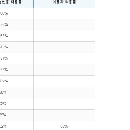
영업용 적용률
이륜차 적용률
200%
178%
162%
142%
134%
122%
109%
95%
92%
89%
82%
98%